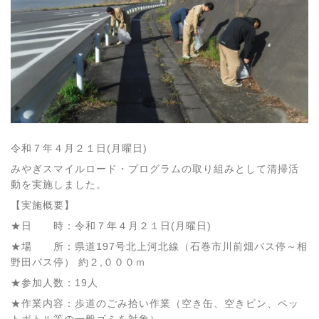
令和７年４月２１日(月曜日)
みやぎスマイルロード・プログラムの取り組みとして清掃活
動を実施しました。
【実施概要】
★日 時：令和７年４月２１日(月曜日)
★場 所：県道197号北上河北線（石巻市川前畑バス停～相
野田バス停） 約２,０００ｍ
★参加人数：19人
★作業内容：歩道のごみ拾い作業（空き缶、空きビン、ペッ