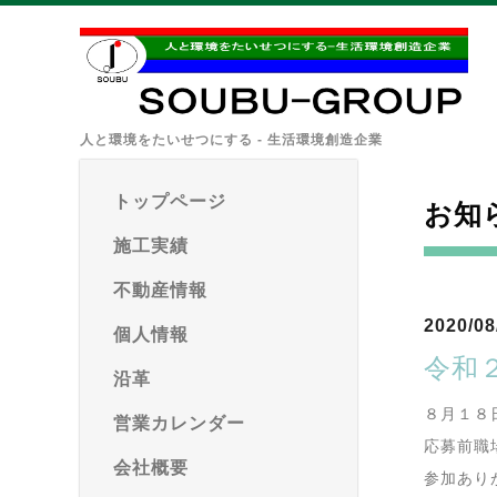
人と環境をたいせつにする - 生活環境創造企業
トップページ
お知
施工実績
不動産情報
2020/08
個人情報
令和
沿革
８月１８
営業カレンダー
応募前職
会社概要
参加あり