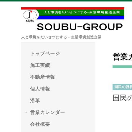
人と環境をたいせつにする - 生活環境創造企業
トップページ
営業
施工実績
不動産情報
国民の祝
個人情報
国民
沿革
営業カレンダー
会社概要