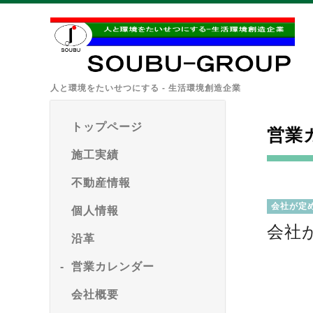
人と環境をたいせつにする - 生活環境創造企業
トップページ
営業
施工実績
不動産情報
会社が定
個人情報
会社
沿革
営業カレンダー
会社概要