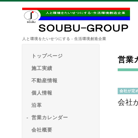
人と環境をたいせつにする - 生活環境創造企業
トップページ
営業
施工実績
不動産情報
会社が定
個人情報
会社
沿革
営業カレンダー
会社概要